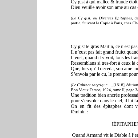
Cy gist à qui malice & fraude éto
Dieu veuille avoir son ame au cas 
(
Le Cy gist, ou Diverses Epitaphes
, d
partie, Suivant la Copie à Paris, chez Ch
Cy gist le gros Martin, ce n'est p
Il n’eust pas fait grand fruict quand
Il eust, quand il vivoit, tous les tra
Ressemblans si tres-fort à ceux là 
Que, lors qu’il deceda, son ame tor
S’envola par le cu, le prenant pour
(
Le Cabinet satyrique
…, [1618], édition
Bon Vieux Temps, 1924, tome II, page 3
Une tradition bien ancrée professait
pour s’envoler dans le ciel, il lui 
On en fit des épitaphes dont vo
féminin :
[ÉPITAPHE] D
Quand Armand vit le Diable à l’e