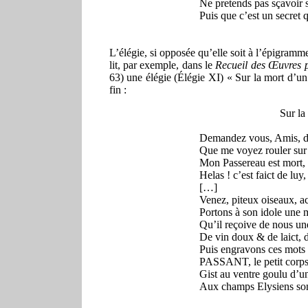
Ne pretends pas sçavoir 
Puis que c’est un secret 
L’élégie, si opposée qu’elle soit à l’épigramme
lit, par exemple, dans le
Recueil des Œuvres 
63) une élégie (Élégie XI) « Sur la mort d’un
fin :
Sur la
Demandez vous, Amis, d’
Que me voyez rouler sur
Mon Passereau est mort, q
Helas ! c’est faict de luy,
[…]
Venez, piteux oiseaux, 
Portons à son idole une m
Qu’il reçoive de nous un
De vin doux & de laict, 
Puis engravons ces mots 
PASSANT, le petit corps
Gist au ventre goulu d’u
Aux champs Elysiens so