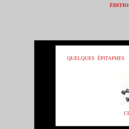
ÉDITIO
QUELQUES É
PITAP
HES
C