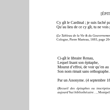
[ÉPIT
Cy gît le Cardinal ; je suis faché p
Qu’au lieu de ce cy gît, tu ne vois
(
Le Tableau de la Vie & du Gouvernemen
Cologne, Pierre Marteau, 1693, page 204
Ci-gît le libraire Renau,
Lequel lisant son épitaphe,
Mourut d’effroi, de voir qu’en au
Son nom rimait sans orthographe.
Par un Anonyme. (4 septembre 1
(
Recueil des épitaphes ou inscripti
aujourd’hui bibliothécaire
…, Montpelli