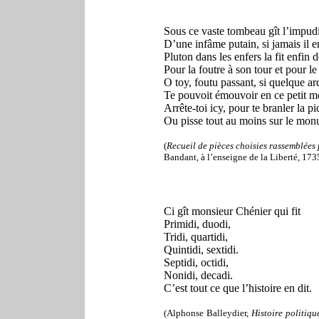
Sous ce vaste tombeau gît l’impud
D’une infâme putain, si jamais il en
Pluton dans les enfers la fit enfin 
Pour la foutre à son tour et pour le
O toy, foutu passant, si quelque ar
Te pouvoit émouvoir en ce petit 
Arrête-toi icy, pour te branler la pi
Ou pisse tout au moins sur le mon
(
Recueil de pièces choisies rassemblées
Bandant, à l’enseigne de la Liberté, 173
Ci gît monsieur Chénier qui fit
Primidi, duodi,
Tridi, quartidi,
Quintidi, sextidi.
Septidi, octidi,
Nonidi, decadi.
C’est tout ce que l’histoire en dit.
(Alphonse Balleydier,
Histoire politiqu