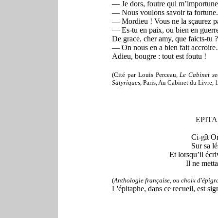
— Je dors, foutre qui m’importune
— Nous voulons savoir ta fortune.
— Mordieu ! Vous ne la sçaurez p
— Es-tu en paix, ou bien en guerr
De grace, cher amy, que faicts-tu ?
— On nous en a bien fait accroir
Adieu, bougre : tout est foutu !
(Cité par Louis Perceau,
Le Cabinet se
Satyriques
, Paris, Au Cabinet du Livre, 
EPIT
Ci-gît O
Sur sa lé
Et lorsqu’il écr
Il ne metta
(
Anthologie française, ou choix d'épig
L'épitaphe, dans ce recueil, est si