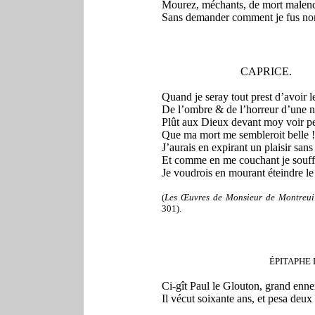
Mourez, méchants, de mort malenc
Sans demander comment je fus n
CAPRICE.
Quand je seray tout prest d’avoir 
De l’ombre & de l’horreur d’une nu
Plût aux Dieux devant moy voir per
Que ma mort me sembleroit belle !
J’aurais en expirant un plaisir sans 
Et comme en me couchant je souff
Je voudrois en mourant éteindre le 
(
Les Œuvres de Monsieur de Montreui
301).
ÉPITAPHE 
Ci-gît Paul le Glouton, grand ennem
Il vécut soixante ans, et pesa deux 