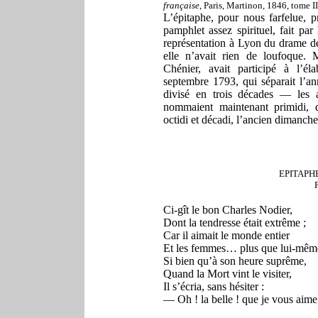
française
, Paris, Martinon, 1846, tome II
L’épitaphe, pour nous farfelue,
pamphlet assez spirituel, fait par
représentation à Lyon du drame d
elle n’avait rien de loufoque. 
Chénier, avait participé à l’él
septembre 1793, qui séparait l’an
divisé en trois décades — les 
nommaient maintenant primidi, duo
octidi et décadi, l’ancien dimanch
EPITAPH
Ci-gît le bon Charles Nodier,
Dont la tendresse était extrême ;
Car il aimait le monde entier
Et les femmes… plus que lui-mêm
Si bien qu’à son heure suprême,
Quand la Mort vint le visiter,
Il s’écria, sans hésiter :
— Oh ! la belle ! que je vous aime