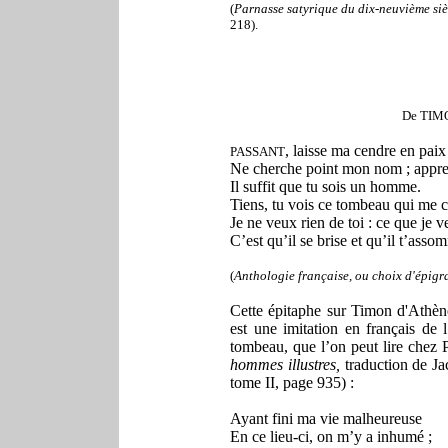
(
Parnasse satyrique du dix-neuvième siè
218).
De TIM
, laisse ma cendre en paix 
PASSANT
Ne cherche point mon nom ; appren
Il suffit que tu sois un homme.
Tiens, tu vois ce tombeau qui me c
Je ne veux rien de toi : ce que je v
C’est qu’il se brise et qu’il t’asso
(
Anthologie française, ou choix d'épig
Cette épitaphe sur Timon d'Athène
est une imitation en français de
tombeau, que l’on peut lire chez 
hommes illustres,
traduction de Ja
tome II, page 935) :
Ayant fini ma vie malheureuse
En ce lieu-ci, on m’y a inhumé ;