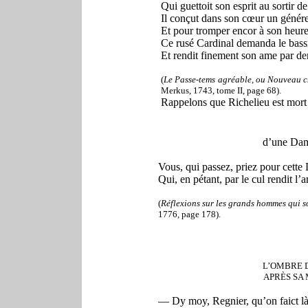
Qui guettoit son esprit au sortir d
Il conçut dans son cœur un génére
Et pour tromper encor à son heure
Ce rusé Cardinal demanda le bass
Et rendit finement son ame par der
(
Le Passe-tems agréable, ou Nouveau 
Merkus, 1743, tome II, page 68).
Rappelons que Richelieu est mort 
d’une Dam
Vous, qui passez, priez pour cette
Qui, en pétant, par le cul rendit l’
(
Réflexions sur les grands hommes qui s
1776, page 178).
L’OMBRE 
APRÈS SA 
— Dy moy, Regnier, qu’on faict là