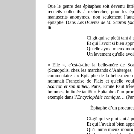
Que le genre des épitaphes soit devenu littéra
recueils collectifs à rechercher, pour les 
manuscrits anonymes, non seulement l’auteu
épitaphe. Dans
Les Œuvres de M. Scaron [si
lit :
Ci git qui se pleût tant à
Et qui l'avoit si bien appr
Qu'elle ayma mieux mour
Un lavement qu'elle avoit
« Elle », c’est-à-dire la belle-mère de 
(Scatopolis, chez les marchands d’Aniterges,
commentaire : « Epitaphe de la belle-mère 
nommait Françoise de Plaix
et q
u'elle
voul
Scarron et son m
ilieu
, Paris, Émile-Paul frè
r
hommes, intitulée tantôt « Épitaphe d’un procu
exemple dans l’
Encyclopédie comique
… (Pari
Épitaphe d’un procureu
Ci-gît qui se plut tant à 
Et qui l’avait si bien appr
Qu’il aima mieux mourir