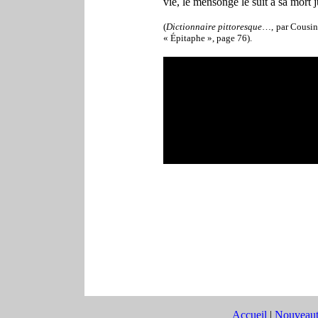
vie, le mensonge le suit à sa mort
(
Dictionnaire pittoresque
…, par Cousin 
« Épitaphe », page 76).
Accueil
|
Nouveaut