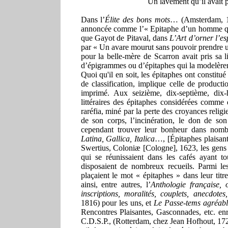
Un lavement qu’il avait p
Dans l’
Élite des bons mots
… (Amsterdam, 170
annoncée comme l’« Epitaphe d’un homme qui 
que Gayot de Pitaval, dans
L’Art d’orner l’e
par « Un avare mourut sans pouvoir prendre u
pour la belle-mère de Scarron avait pris sa li
d’épigrammes ou d’épitaphes qui la modelèrent
Quoi qu'il en soit, les épitaphes ont constitué 
de classification, implique celle de product
imprimé. Aux seizième, dix-septième, dix-
littéraires des épitaphes considérées comme 
raréfia, miné par
la perte des croyances religi
de son corps, l’incinération, le don de so
cependant trouver leur bonheur dans nombr
Latina, Gallica, Italica
…, [Épitaphes plaisante
Swertius, Coloniæ [Cologne], 1623, les gens d
qui se réunissaient dans les cafés ayant to
disposaient de nombreux recueils. Parmi le
plaçaient le mot « épitaphes » dans leur titre
ainsi, entre autres, l’
Anthologie française, 
inscriptions, moralités, couplets, anecdotes,
1816) pour les uns, et
Le Passe-tems agréabl
Rencontres Plaisantes, Gasconnades, etc. en
C.D.S.P., (Rotterdam, chez Jean Hofhout, 1724