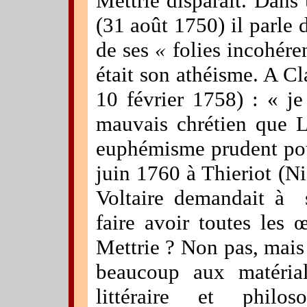
Mettrie disparaît. Dans
(31 août 1750) il parle 
de ses
«
folies incohéren
était son athéisme. A Cl
10 février 1758) :
« je
mauvais chrétien que L
euphémisme prudent po
juin 1760 à Thieriot (N
Voltaire demandait à
faire avoir toutes les
Mettrie ? Non pas, mais 
beaucoup aux matériali
littéraire et philos