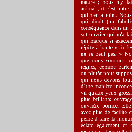
nature ; nous n'y fa
animal ; et c'est notr
qui n'en a point. Nou
qui dirait (un fabul
conséquence dans un ou
sot ouvrier qui m'a fa
qui marque si exactem
répète à haute voix le
ne se peut pas. » No
que nous sommes, c
règnes, comme parlen
ou plutôt nous supposo
qui nous devons tout,
d'une manière inconcev
vil qu'aux yeux grossi
plus brillants ouvrag
ouvrière bornée. Ell
avec plus de facilité 
peine à faire la mont
éclate également et 
insecte, et dans celle