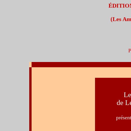
ÉDITIO
(Les Am
P
Le
de L
présen