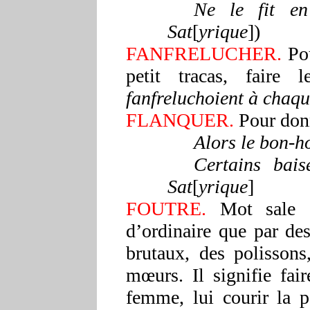
Ne le fit en
Sat
[
yrique
])
FANFRELUCHER.
Pou
petit tracas, faire
fanfreluchoient à chaq
FLANQUER.
Pour donn
Alors le bon-h
Certains bais
Sat
[
yrique
]
FOUTRE.
Mot sale et
d’ordinaire que par de
brutaux, des polissons
mœurs. Il signifie fair
femme, lui courir la p