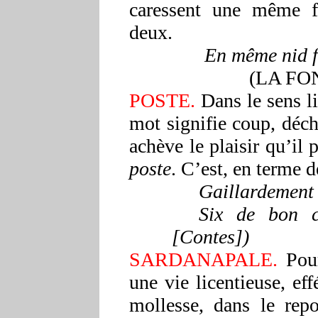
caressent une même f
deux.
En même nid f
(LA FO
POSTE.
Dans le sens l
mot signifie coup, déch
achève le plaisir qu’i
poste
. C’est, en terme 
Gaillardement s
Six de bon 
[Contes])
SARDANAPALE.
Pou
une vie licentieuse, ef
mollesse, dans le repo