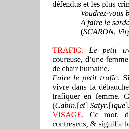
défendus et les plus cri
Voudrez-vous b
A faire le sar
(
SCARON
,
Vir
TRAFIC.
Le petit tr
coureuse, d’une femme 
de chair humaine.
Faire le petit trafic
. S
vivre dans la débauche
trafiquer en femme. C
(
Cabin
.[
et
]
Satyr
.[
ique
]
VISAGE.
Ce mot, da
contresens, & signifie le