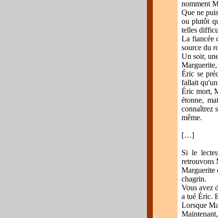
nomment M
Que ne puis-
ou plutôt q
telles diffi
La fiancée 
source du r
Un soir, une
Marguerite, 
Éric se préc
fallait qu'un
Éric mort, 
étonne, mai
connaîtrez s
même.
[…]
Si le lect
retrouvons 
Marguerite e
chagrin.
Vous avez d
a tué Éric. 
Lorsque Marg
Maintenant, j