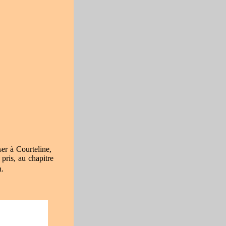
ser
à Courte
line
,
, pris, au chapitre
n.