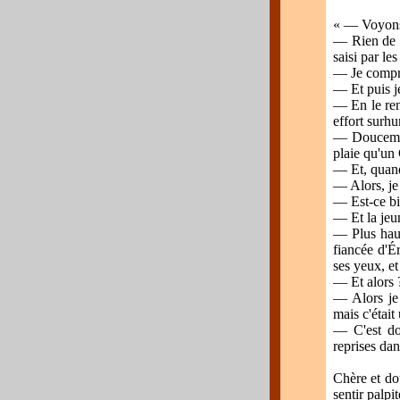
« — Voyons !
— Rien de pl
saisi par le
— Je compre
— Et puis j
— En le renv
effort surhu
— Doucement
plaie qu'un
— Et, quand
— Alors, je 
— Est-ce bie
— Et la jeun
— Plus haut
fiancée d'É
ses yeux, et
— Et alors 
— Alors je 
mais c'était
— C'est don
reprises da
Chère et do
sentir palp