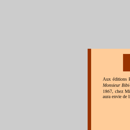
Aux éditions P
Monsieur Bib
1867
, chez M
aura envie de
l