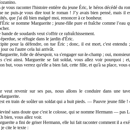
ozanino.
je vous raconter l'histoire entière du jeune Éric, le héros décédé du r
ue ne puis-je vous dire tout le roman ! J’y avais bien pensé, mais il 
cultés, que j'ai dû bien malgré moi, renoncer à
ce bonheur.
d'Éric se nomme Marguerite ; jeune-fille pure et fraîche comme l’eau q
ocher.
 bande de soudards veut s'offrir ce rafraîchissement.
éperdue, se réfugie dans le jardin d'Éric.
ipite pour la défendre, on tue Éric ; donc, il est mort, c'est entendu ;
 jour ou l'autre cela lui arrivât.
Marguerite, folle de désespoir, va s'engager sur-le-champ ; oui, monsi
s c'est ainsi. Marguerite se fait soldat, vous allez voir pourquoi ; e
on but, vous verrez qu'elle a bien fait, cette fille, et qu'à sa place, vous 
eur veut revenir sur ses pas, nous allons le conduire dans une ta
Marguerite.
st en train de soûler un soldat qui a huit pieds. — Pauvre jeune fille ! 
eviné sans doute que c'est le colosse, qui se nomme Hermann — pas 
Eh bien, vous allez voir.
uerite a fini de griser Hermann, elle lui fait raconter comment il a exé
e cite le texte :