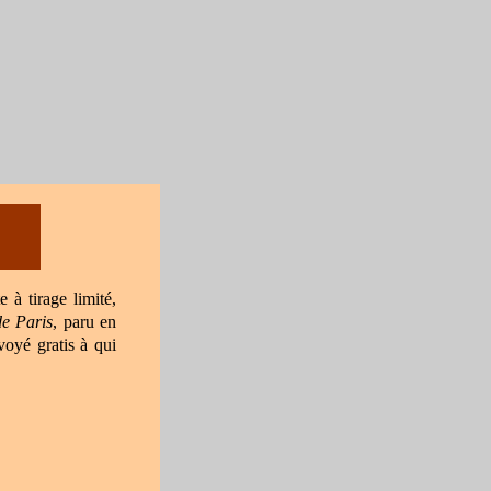
 à tirage limité,
de P
aris
, paru en
oyé gratis à qui