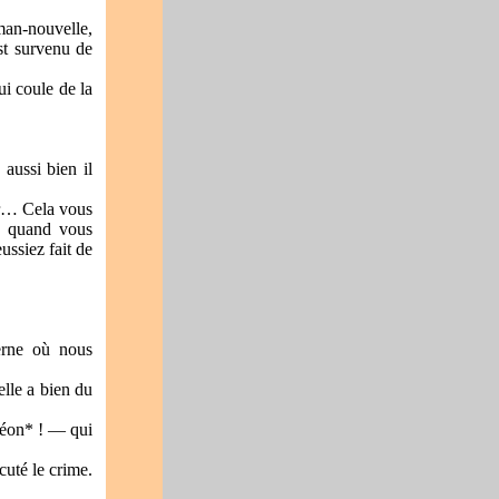
oman-nouvelle,
est survenu de
ui coule de la
 aussi bien il
eur… Cela vous
t, quand vous
eussiez fait de
verne où nous
elle a bien du
Léon* ! — qui
cuté le crime.