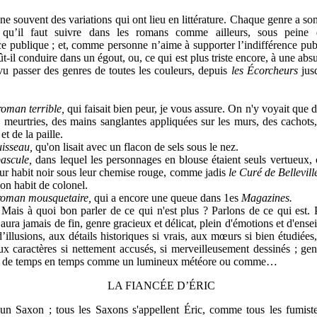
souvent des variations qui ont lieu en littérature. Chaque genre a son 
u’il faut suivre dans les romans comme ailleurs, sous peine 
nce publique ; et, comme personne n’aime à supporter l’indifférence pub
dût-il conduire dans un égout, ou, ce qui est plus triste encore, à une ab
 vu passer des genres de toutes les couleurs, depuis
les Écorcheurs
jus
roman terrible,
qui faisait bien peur, je vous assure. On n'y voyait que 
meurtries, des mains sanglantes appliquées sur les murs, des cachots,
et de la paille.
uisseau,
qu'on lisait avec un flacon de sels sous le nez.
ascule,
dans lequel les personnages en blouse étaient seuls vertueux, 
eur habit noir sous leur chemise rouge, comme jadis
le Curé de Bellevil
on habit de colonel.
roman mousquetaire,
qui a encore une queue dans 1es
Magazines.
Mais à quoi bon parler de ce qui n'est plus ? Parlons de ce qui est. 
aura jamais de fin, genre gracieux et délicat, plein d'émotions et d'ens
d’illusions, aux détails historiques si vrais, aux mœurs si bien étudiées
ux caractères si nettement accusés, si merveilleusement dessinés ; ge
ît de temps en temps comme un lumineux météore ou comme…
LA FIANCÉE D’ÉRIC
 Saxon ; tous les Saxons s'appellent Éric, comme tous les fumiste