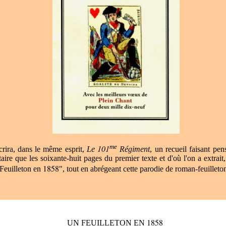
me
101
crir
a
, dans le même es
p
rit,
Le
R
égiment
,
un recueil
faisant pe
n
taire que
les
soixante-huit pages d
u premier texte
et
d'où l'on a extrait
1858
 Fe
uill
eton en
", t
out en ab
ré
geant
cette paro
die
de
roman-feuille
t
o
1858
UN FEUILLETON EN