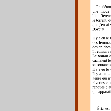
On s’étonne 
une mode q
l’indiffére
le torrent, 
que j'en ai
Bovary.
Il
y a eu le
des femmes 
des cruches 
roman r
Le
Le
roman b
cachaient l
sa soutane s
Il y a eu le
Il y a eu… 
genre qui n’
rêveries et 
rendues ; a
qui appara
Éric est un