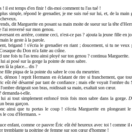
 il est temps d'en finir ! dis-moi comment tu l'as tué !
us simple, répond le grenadier, je me suis rué sur lui, et, de la main g
s cheveux.
nds, dit Marguerite en posant sa main moite de sueur sur la tête d'He
e l'ai renversé sur mon genou.
ersant en arrière, comme ceci, n'est-ce pas ? ajouta la jeune fille en j
main le geste à la parole.
, brigand ! s'écria le grenadier en riant ; doucement, si tu ne veux p
 Cosaque du Don m'a faite au crâne.
 une fois tu l'as tenu ainsi ployé sur ton genou ? continua Marguerite.
lui ai posé sur la gorge la pointe de mon sabre.
n là la place... dis ?
e fille piqua de la pointe du sabre le cou du meurtrier.
, démon ! reprit Hermann en éclatant de rire si franchement, que tout
ric eût été désarmé par tant de confiance ; mais elle voyait l'omhre d
 l'ombre dirigeait son bras, roidissait sa main, exaltait son cœur.
? demanda-t-elle.
lui ai tout simplement enfoncé trois fois mon sabre dans la gorge.
D
 un beau garçon.
c ainsi que tu portas le coup ! s'écria Marguerite en plongeant le 
ns le cou d'Hermann. »
uce enfant, comme ce pauvre Éric eût été heureux avec toi ! comme il e
iter tremblante ta poitrine de femme sur son cœur d'homme !