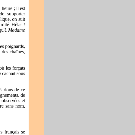
heure ; il est
de supporter
lique, on suit
surdité
Hélas !
qu'à
Madame
des poignards,
 des chaînes,
où les forçats
le
cachait sous
Parlons de ce
eignements, de
, observées et
nre sans nom,
s français se