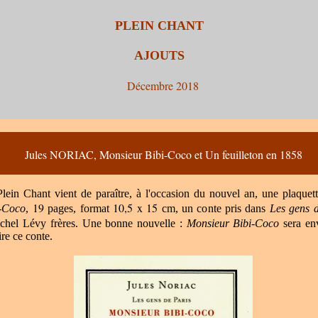
PLEIN CHANT
AJOUTS
Décembre 2018
Jules NORIAC, Monsieur Bibi-Coco et Un feuilleton en 1858
lein Chant vient de paraître, à l'occasion du nouvel an, une plaquette
19
10,5 x 15
i-Coco
,
pages, format
cm,
un co
nt
e pris dans
Les
g
ens 
ic
hel
Lévy frères.
Une bonne nouvelle :
M
onsieur Bibi-Coco
sera env
ire
c
e conte.