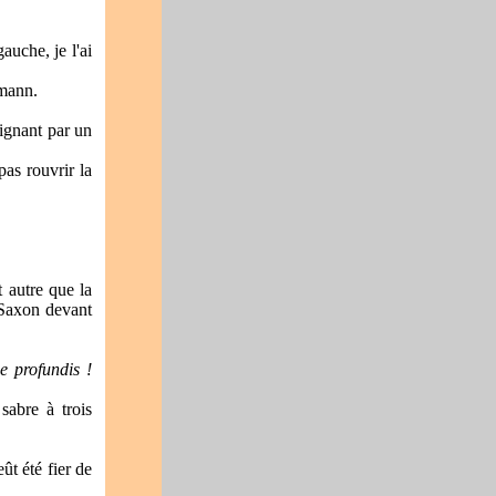
auche, je l'ai
rmann.
oignant par un
as rouvrir la
 autre que la
u Saxon devant
e profundis !
sabre à trois
ût été fier de