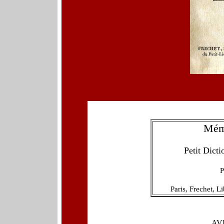
Mémo
Petit
D
icti
P
Li
Paris, Fr
e
chet,
AV