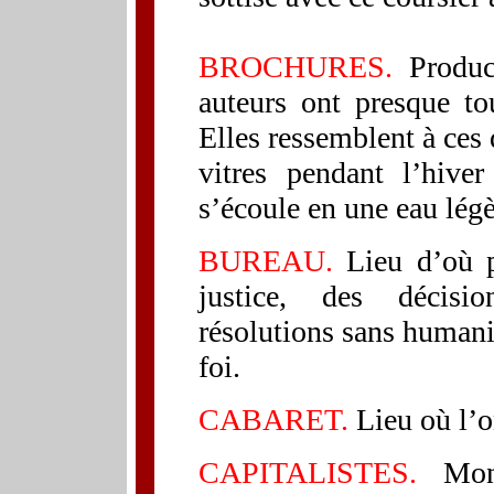
BROCHURES.
Product
auteurs ont presque to
Elles ressemblent à ces d
vitres pendant l’hiver
s’écoule en une eau légè
BUREAU.
Lieu d’où p
justice, des décisi
résolutions sans humani
foi.
CABARET.
Lieu où l’on
CAPITALISTES.
Mon