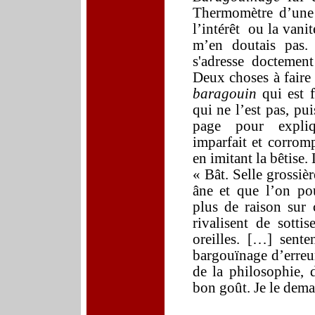
Thermomètre d’une 
l’intérêt
ou la vanité
m’en
doutais pas.
s'adresse
doctement
Deux choses à faire 
baragouin
qui est 
qui ne l’est pas, pu
page pour expli
imparfait et corromp
en imitant la bêtise
« Bât. Selle grossiè
âne et que l’on po
plus de raison sur
rivalisent de sotti
oreilles.
[…] sente
bargouïnage d’erre
de la philosophie, 
bon goût. Je le dem