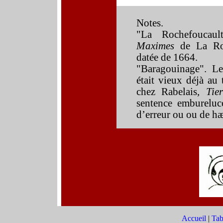
Notes.
"La Rochefoucault
Maximes
de La Roc
datée de 1664.
"Baragouinage".
Le
éta
it
vieux déjà au 
chez Rabelais,
Tier
sentence embureluc
d’erreur ou ou de hæ
Accueil
|
Tab