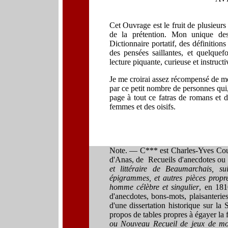
Cet Ouvrage est le fruit de plusieurs 
de la prétention. Mon unique des
Dictionnaire portatif, des définition
des pensées saillantes, et quelquef
lecture piquante, curieuse et instructi
Je me croirai assez récompensé de mes 
par ce petit nombre de personnes qui,
page à tout ce fatras de romans et 
femmes et des oisifs.
Note. — C*** est
Charles-Yves Co
d'
A
nas, de
R
ecueils d'anecdotes
ou
et littéraire de Beaumarchais, sui
épigrammes, et autres pièces propres
homme célèbre et singulier
, en 181
d'anecdotes, bons-mots, plaisanteri
d'une dissertation historique sur la
propos de tables propres à égayer la 
ou Nouveau Recueil de jeux de mots,