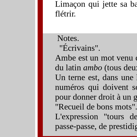
Limaçon qui jette sa ba
flétrir.
Note
s.
"
Écri
vains"
.
Ambe est un mot venu de
du latin
ambo
(tous deu
Un t
erne e
st, d
ans une 
numéros qui doivent s
pour donner droit à un g
"Recueil de
bons mots
"
L'expression "t
ours de
passe-passe, de prestidig