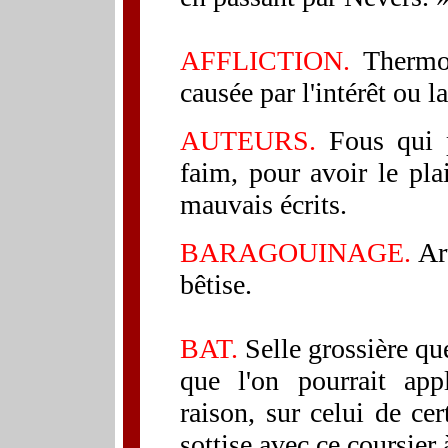
AFFLICTION.
Thermom
causée par l'intérêt ou la
AUTEURS.
Fous qui p
faim, pour avoir le pla
mauvais écrits.
BARAGOUINAGE.
Ar
bêtise.
BAT.
Selle
grossière que
que l'on pourrait app
raison, sur celui de ce
sottise avec ce coursier 