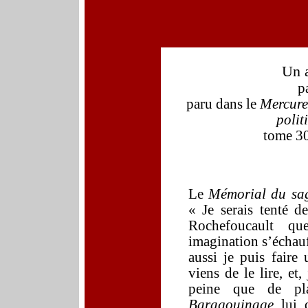
U
n 
p
paru dans
le
Mercure
politi
tome 3
Le
Mémorial du sa
« Je serais tenté de
Rochefoucault 
imagination s’échauff
aussi je puis faire 
viens de le lire, et
peine que de pla
Baragouinage
lui d