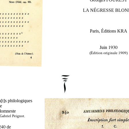
LA NÉGRESSE BLON
Paris, Éditions KRA
Juin 1930
Édition originale 1909
(
)
t]s philologiques
e
ilomneste
abriel Peignot.
240
de