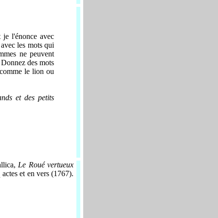
 je l'énonce avec
 avec les mots qui
emmes ne peuvent
e. Donnez des mots
r comme le lion ou
nds et des petits
llica,
L
e Roué vertueux
 actes et en vers (1767)
.