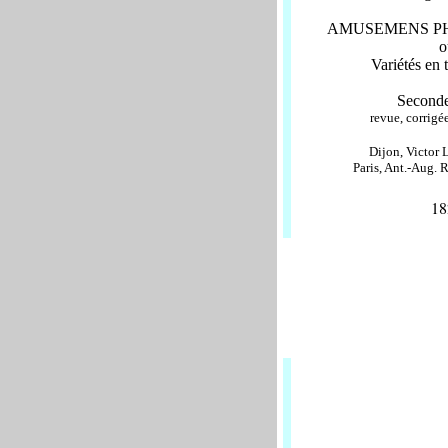
AMUSEMENS PH
o
Variétés en 
Seconde
revue, corrigé
Dijon, Victor L
Paris, Ant.-Aug. 
18