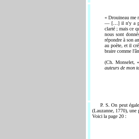
« Drouineau me ré
— […] il n'y a p
clarté ; mais ce 
nous sont donné
répondre à son am
au poète, et il c
braire comme l'âne
(Ch. Monselet, 
auteurs de mon 
P. S. On peut égal
(Lauzanne, 1770),
une 
Voici la page 20 :