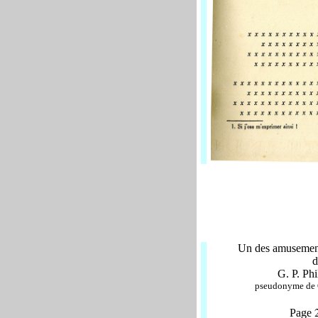
Un des amusemen[
d
G. P. Ph
pseudonyme de G
Page