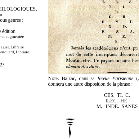
ILOLOGIQUES,
u
tous genres ;
 édition
e et augmentée
agier, Libraire
Renouard, Libraire
25
Note. Balzac, dans sa
Revue Parisienne
(
donnera une autre disposition de la phrase :
CES. TI. C.
ILEC. HE.
M. INDE. SANES