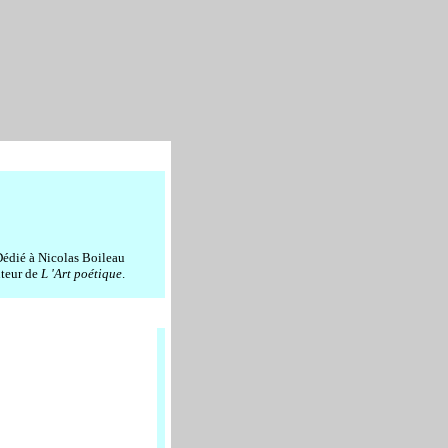
édié à Nicolas Boileau
uteur de
L 'Art poétique
.