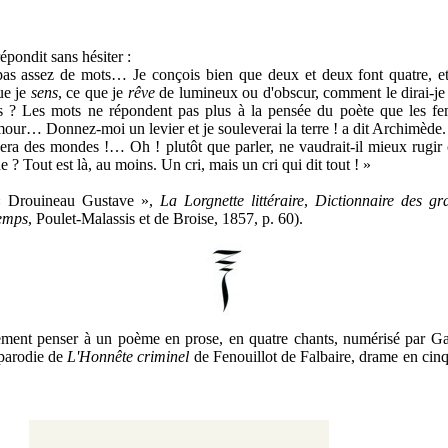
pondit sans hésiter :
as assez de mots… Je conçois bien que deux et deux font quatre, et
que je
sens
, ce que je
rêve
de lumineux ou d'obscur, comment le dirai-je
s ? Les mots ne répondent pas plus à la pensée du poète que les f
our… Donnez-moi un levier et je souleverai la terre ! a dit Archimèd
réera des mondes !… Oh ! plutôt que parler, ne vaudrait-il mieux rugi
 ? Tout est là, au moins. Un cri, mais un cri qui dit tout ! »
« Drouineau Gustave »,
La Lorgnette littéraire
,
Dictionnaire des gra
temps
, Poulet-Malassis et de Broise, 1857, p. 60)
.
ement penser à un poème en prose, en quatre chants, numérisé par Ga
parodie de
L'Honnête criminel
de Fenouillot de Falbaire,
drame en cinq