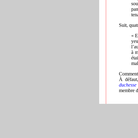
sou
pan
ten
Suit, quat
« E
yeu
l’a
à m
éta
mal
Comment r
À défaut
duchesse
membre de