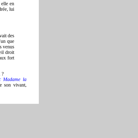
 elle en
rée, lui
ait des
l’un que
ts venus
il droit
aux fort
 ?
ec Madame la
e son vivant,