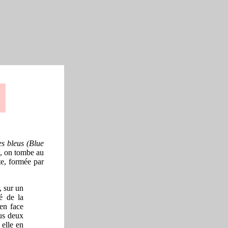
es bleus (Blue
), on tombe au
te, formée par
, sur un
é de la
 en face
ous deux
 elle en