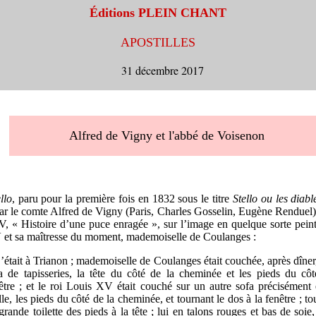
Éditions PLEIN CHANT
A
POS
T
ILLES
31 décembre 2017
Alfred de Vigny et l'abbé de Voisenon
llo
, paru pour la première fois en 1832 sous le titre
Stello ou les diabl
par le comte Alfred de Vigny (Paris, Charles Gosselin, Eugène Renduel
IV, « Histoire d’une puce enragée », sur l’image en quelque sorte pein
et sa maîtresse du moment, mademoiselle de Coulanges :
’était à Trianon ; mademoiselle de Coulanges était couchée, après dîner
a de tapisseries, la tête du côté de la cheminée et les pieds du côt
être ; et le roi Louis XV était couché sur un autre sofa précisément
lle, les pieds du côté de la cheminée, et tournant le dos à la fenêtre ; t
grande toilette des pieds à la tête ; lui en talons rouges et bas de soie,