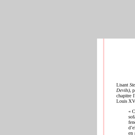
Lisant
Ste
Devils)
, 
chapitre 
Louis XV 
« C
sof
fen
d’e
en 