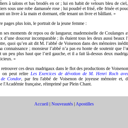
liers à talons et bas brodés en or ; lui en habit de velours bleu de ciel,
iers sous une robe damassée rose ; lui poudré et frisé, elle frisée et poud
ant un livre à la main et dormant, elle tenant un livre et bâillant. »
re pages plus loin, le portrait de la jeune femme :
n ses moments de repos ou de langueur, mademoiselle de Coulanges av
x d’une douceur incomparable ; ils étaient tous les deux aussi beaux 
utre, quoi qu’en ait dit M. l’abbé de Voisenon dans des mémoires inédi
a connaissance ; monsieur l’abbé n’a pas eu honte de soutenir que l’œ
it un peu plus haut que l’œil gauche, et il a fait là-dessus deux madrig
icieux. »
etrouver ces deux madrigaux dans le flot des productions de Voisenon
, on peut relire
Les Exercices de dévotion de M. Henri Roch av
 de Condor
, par feu l'abbé de Voisenon de joyeuse mémoire et, d
 l'Académie française, réimprimé par Plein Chant.
Accueil
|
Nouveautés
|
Apostilles