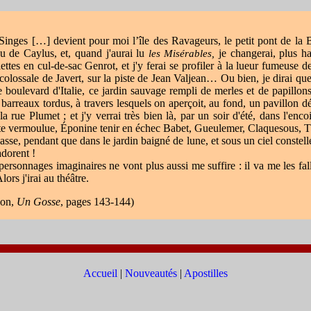
 Singes […] devient pour moi l’île des Ravageurs, le petit pont de la B
u de Caylus, et, quand j'aurai lu
les Misérables,
je changerai, plus ha
ettes en cul-de-sac Genrot, et j'y ferai se profiler à la lueur fumeuse d
 colossale de Javert, sur la piste de Jean Valjean… Ou bien, je dirai que
re boulevard d'Italie, ce jardin sauvage rempli de merles et de papillon
 barreaux tordus, à travers lesquels on aperçoit, au fond, un pavillon dé
la rue Plumet ; et j'y verrai très bien là, par un soir d'été, dans l'enc
te vermoulue, Éponine tenir en échec Babet, Gueulemer, Claquesous, T
sse, pendant que dans le jardin baigné de lune, et sous un ciel constellé
adorent !
personnages imaginaires ne vont plus aussi me suffire : il va me les fall
lors j'irai au théâtre.
son,
Un Go
sse
, p
ages 143-144)
Accueil
|
Nouveautés
|
Apostilles