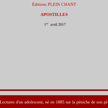
Éditions PLEIN CHANT
A
POS
T
ILLES
er
1
avril 2017
Lectures d'un adolescent, né en 1885 sur la péniche de son pè