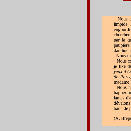
Nous all
limpide, 
engourdi
chercher 
par la q
paupière 
dandinent
Nous mett
Nous cont
je fixe 
yeux d'A
de Paris
madame Pé
Nous ne m
happer au
lames d'
dévalons 
banc de p
(
A. Brep