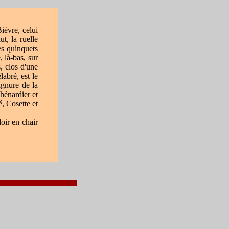
ièvre, celui
ut, la ruelle
es quinquets
, là-bas, sur
s, clos d'une
labré, est le
oignure de la
hénardier et
, Cosette et
oir en chair