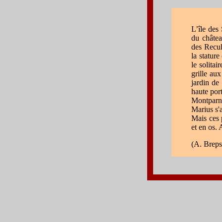
L’île des
du châtea
des Recul
la stature
le solitai
grille aux
jardin de 
haute por
Montparna
Marius s'
Mais ces 
et en os. A
(A. Brep
l