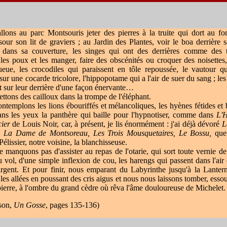
ons au parc Montsouris jeter des pierres à la truite qui dort au fo
sour son lit de graviers ; au Jardin des Plantes, voir le boa derrière 
 dans sa couverture, les singes qui ont des derrières comme des 
les poux et les manger, faire des obscénités ou croquer des noisettes
ueue, les crocodiles qui paraissent en tôle repoussée, le vautour q
sur une cocarde tricolore, l'hippopotame qui a l'air de suer du sang ; les
 sur leur derrière d'une façon énervante…
ons des cailloux dans la trompe de l'éléphant.
emplons les lions ébouriffés et mélancoliques, les hyènes fétides et 
dans les yeux la panthère qui baille pour l'hypnotiser, comme dans
L'
cier
de Louis Noir, car, à présent, je lis énormément : j'ai déjà dévoré
L
, La Dame de Montsoreau, Les Trois Mousquetaires, Le Bossu,
que
lissier, notre voisine, la blanchisseuse.
anquons pas d'assister au repas de l'otarie, qui sort toute vernie de
 vol, d'une simple inflexion de cou, les harengs qui passent dans l'a
argent. Et pour finir, nous emparant du Labyrinthe jusqu'à la Lanter
les allées en poussant des cris aigus et nous nous laissons tomber, essouf
ierre, à l'ombre du grand cèdre où rêva l'âme douloureuse de Michelet.
son,
Un Go
sse
, p
ages 135-136)