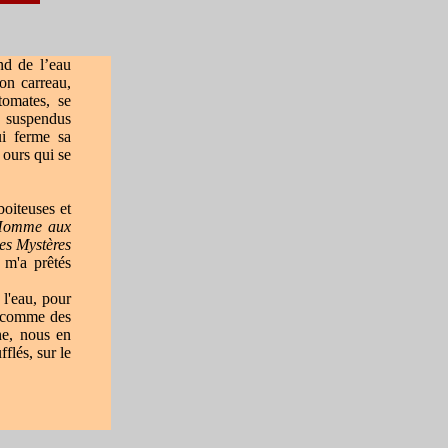
nd de l’eau
son carreau,
tomates, se
, suspendus
ui ferme sa
 ours qui se
boiteuses et
Homme aux
es Mystères
 m'a prêtés
 l'eau, pour
ir comme des
ne, nous en
flés, sur le