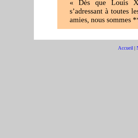
« Dès que Louis XV
s’adressant à toutes l
amies, nous sommes ***
Accueil
|