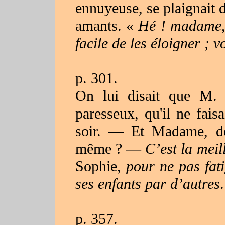
ennuyeuse, se plaignait d
amants. «
Hé ! madame
facile de les éloigner ; 
p. 301.
On lui disait que M. 
paresseux, qu'il ne fais
soir. — Et Madame, de
même ? —
C’est la mei
Sophie,
pour ne pas fati
ses enfants par d’autres
.
p. 357.