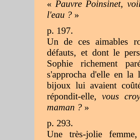
«
Pauvre Poinsinet, voi
l'eau ?
»
p. 197.
Un de ces aimables ro
défauts, et dont le pers
Sophie richement par
s'approcha d'elle en la 
bijoux lui avaient coû
répondit-elle,
vous cro
maman ?
»
p. 293.
Une très-jolie femme,