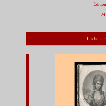
Édition
M a
Les bons m