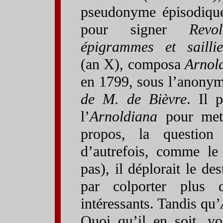
pseudonyme épisodiq
pour signer
Revo
épigrammes et sailli
(an X), composa
Arnol
en 1799, sous l’anony
de M. de Bièvre
. Il 
l’
Arnoldiana
pour mett
propos, la question
d’autrefois, comme l
pas), il déplorait le de
par colporter plus 
intéressants.
Tandis qu’
Quoi qu’il en soit, v