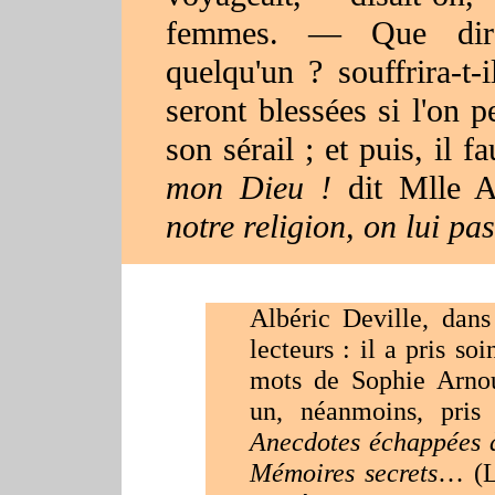
fe
mmes. — Que
dira
quelqu'un ? souffrira-t
seront blessées si l'on 
son sérail ; et puis, il 
mon Dieu !
dit Mlle 
notre religion, on lui pas
Albéric Deville, dans
lecteurs : il a pris so
mots de Sophie Arnou
un, néanmoins, pris
Anecdotes échappées à
Mémoires secrets
… (L