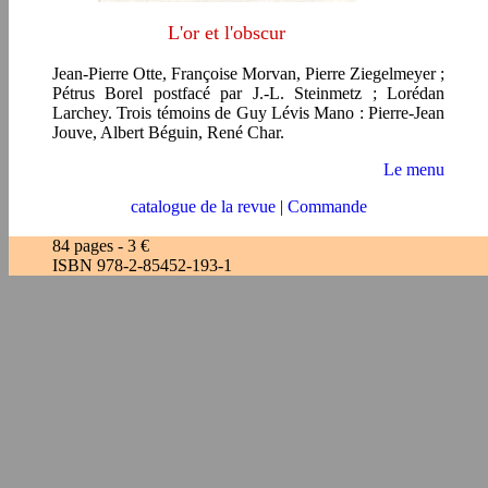
L'or et l'obscur
Jean-Pierre Otte, Françoise Morvan, Pierre Ziegelmeyer ;
Pétrus Borel postfacé par J.-L. Steinmetz ; Lorédan
Larchey. Trois témoins de Guy Lévis Mano : Pierre-Jean
Jouve, Albert Béguin, René Char.
Le menu
catalogue de la revue
|
Commande
84 pages - 3 €
ISBN 978-2-85452-193-1