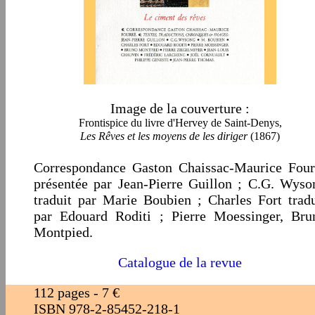
Image de la couverture :
Frontispice du livre d'Hervey de Saint-Denys,
Les Rêves et les moyens de les diriger
(1867)
Correspondance Gaston Chaissac-Maurice Four
présentée par Jean-Pierre G
uillon ; C.G. Wyso
traduit par Marie Bou
bien ; Charles Fort tradu
par Edouard Ro
diti ; Pierre Moessinger, Bru
Montpied.
Catalogue de la revue
112 pages - 7 €
ISBN 978-2-85452-218-1