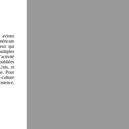
s avions
éricain
eux qui
ultiples
ctivité
publiées
Unis, et
ne. Pour
-culture
istence,