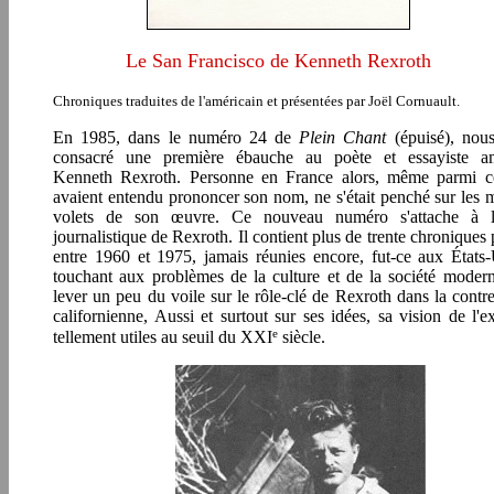
Le San Francisco de Kenneth Rexroth
Chroniques traduites de l'américain et présentées par Joël Cornuault.
En 1985, dans le numéro 24 de
Plein Chant
(épuisé), nou
consacré une première ébauche au poète et essayiste am
Kenneth Rexroth. Personne en France alors, même parmi c
avaient entendu prononcer son nom, ne s'était penché sur les m
volets de son œuvre. Ce nouveau numéro s'attache à l'a
journalistique de Rexroth. Il contient plus de trente chroniques 
entre 1960 et 1975, jamais réunies encore, fut-ce aux États-
touchant aux problèmes de la culture et de la société moder
lever un peu du voile sur le rôle-clé de Rexroth dans la contre
californienne, Aussi et surtout sur ses idées, sa vision de l'ex
e
tellement utiles au seuil du XXI
siècle.