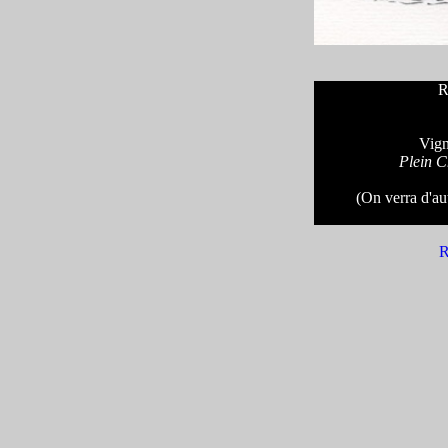
R
Vign
Plein C
(On verra d'aut
R