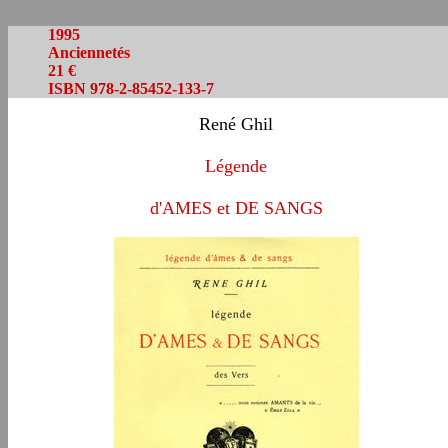
1995
Anciennetés
21 €
ISBN 978-2-85452-133-7
René Ghil
L
égende
d'AMES et DE SANGS