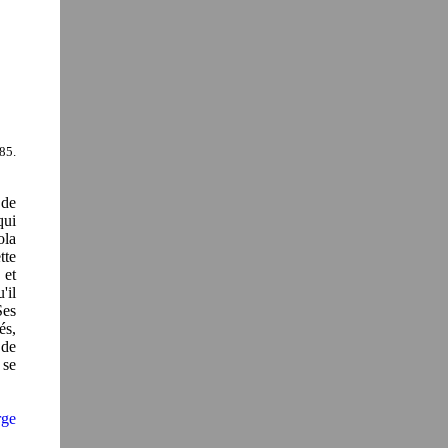
85.
 de
qui
ola
tte
 et
'il
Ses
és,
 de
 se
rge