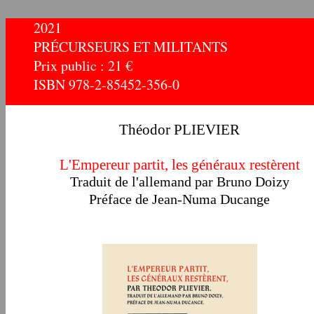
2021
PRÉCURSEURS ET MILITANTS
Prix public : 21 €
ISBN 978-2-85452-356-0
Théodor PLIEVIER
L'Empereur partit, les généraux restèrent
Traduit de l'allemand par Bruno Doizy
Préface de Jean-Numa Ducange