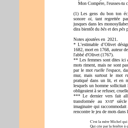
Mon Compère,
l'eus
ses-tu c
(1) Les gens du bon ton écr
sonore
oi
, tant regrettée pa
jusques dans les monosyllabe
dira bientôt du
bès
et des
pès
p
Notes ajoutées en 2021.
* L
’estimable d’Olivet dési
1682, mort en 1768, auteur d
l'abbé d'Olivet (1767).
**
Les femmes sont dites ici
c
mots riment, mais ne sont pas
par le mot
ruelle
l'espace,
da
mur, mais surtout le mot
r
pratiqué dans un lit, et e
lesquels un homme sollicitai
obligeaient à se refuser, cruell
***
Le dernier vers fait al
e
transformée au
siècl
XVII
imaginaire qui raccommodait 
rencontre le jeu de mots dans
C'est la mère Michel qui
Qui crie par la fenêtre à 