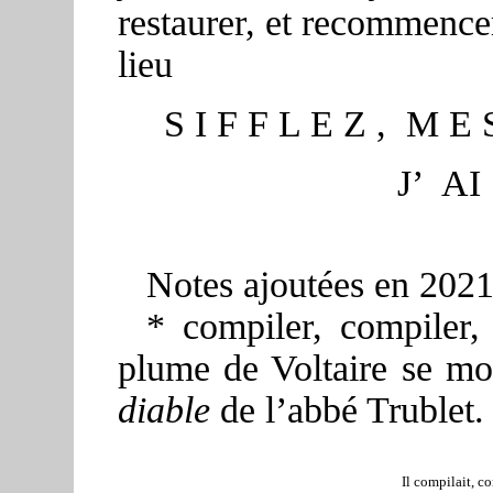
restaurer, et recommencer
lieu
S I F F L E Z , M E S
J’
AI
Notes ajoutées en 2021
* compiler, compiler,
plume de Voltaire se mo
diable
de l’abbé Trublet.
Il compilait, co