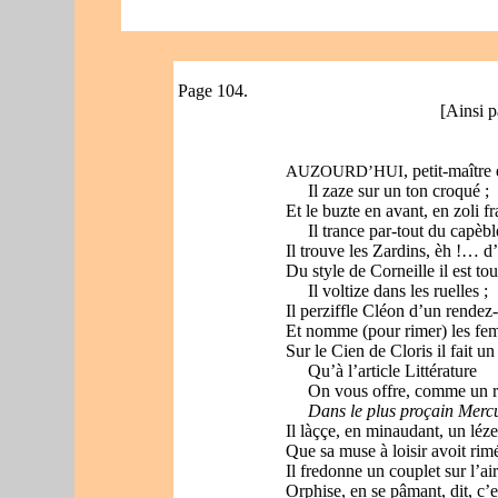
Page 104.
[Ainsi p
, petit-maître
AUZOURD’HUI
Il zaze sur un ton croqué ;
Et le buzte en avant, en zoli f
Il trance par-tout du capèbl
Il trouve les Zardins, èh !… d’
Du style de Corneille il est tou
Il voltize dans les ruelles ;
Il perziffle Cléon d’un rende
Et nomme (pour rimer) les fem
Sur le Cien de Cloris il fait u
Qu’à l’article Littérature
On vous offre, comme un r
Dans le plus proçain Merc
Il làççe, en minaudant, un léz
Que sa muse à loisir avoit rimé 
Il fredonne un couplet sur l’ai
Orphise, en se pâmant, dit, c’e