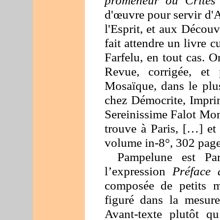
promeneur ou Critès
d'œuvre pour servir d'
l'Esprit, et aux Découv
fait attendre un livre c
Farfelu, en tout cas. On
Revue, corrigée, et
Mosaïque, dans le pl
chez Démocrite, Imprim
Sereinissime Falot Mom
trouve à Paris, […] e
volume in-8°, 302 page
Pampelune est Par
l’expression
Préface
composée de petits 
figuré dans la mesur
Avant-texte plutôt q