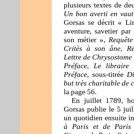
plusieurs textes de de
Un bon averti en vaut
Gorsas se décrit « Li
aventure, savetier par
son métier »,
Requête
Critès à son âne
,
Rép
Lettre de Chrysostome 
Préface
,
Le libraire 
Préface
, sous-titrée
Di
but très charitable de c
la page 56.
En juillet 1789, ho
Gorsas publie le 5 jui
un quotidien ensuite in
à Paris et de Paris 