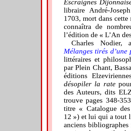
Escraignes Dijonnais
libraire André-Jose
1703, mort dans cette
connaîtra de nombreus
l’édition de « L’An de
Charles Nodier, 
Mélanges tirés d’une p
littéraires et philos
par Plein Chant, Bassa
éditions Elzevirienn
désopiler la rate
pour
des Auteurs, dits ELZ
trouve pages 348-353
titre « Catalogue de
12 ») et lui qui a tout
anciens bibliographes 