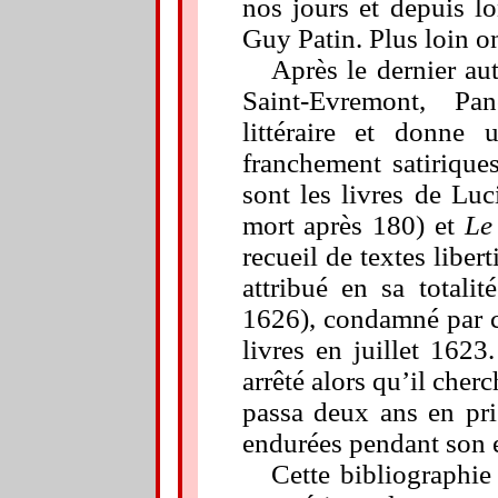
nos jours et depuis l
Guy Patin
. P
lus loin o
Après le dernier au
Saint-Evremont, P
littéraire et donne 
franchement satirique
sont les livres de Lu
mort après 180) et
Le
recueil de textes liber
attribué en sa totali
1626), condamné par c
livres en juillet 162
arrêté alors qu’il cherc
passa deux ans en pri
endurées pendant son
Cette bibliographie