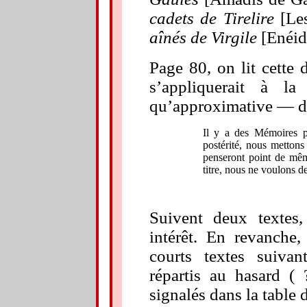
cadets de Tirelire
[Le
aînés de Virgile
[Enéid
Page 80, on lit cette
s’appliquerait à l
qu’approximative — du
Il y a des Mémoires p
postérité, nous metton
penseront point de mêm
titre, nous ne voulons d
Sui
vent
deux
textes
intérêt. En revanche,
courts textes suivan
répartis au hasard (
signalés dans la table d