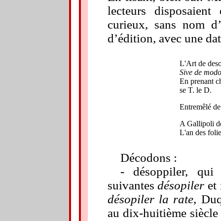
lecteurs disposaient
curieux, sans nom d’a
d’édition, avec une da
L'Art de desop
Sive de modo
En prenant ch
se T. le D.
Entremêlé de
A Gallipoli d
L'an des foli
Décodons :
- désoppiler, qui
suivantes
désopiler
et
désopiler la rate
, Duq
au dix-huitième siècl