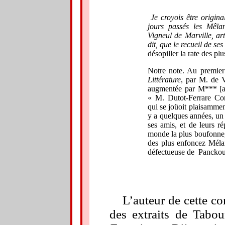
Je croyois être origin
jours passés les Mêlan
Vigneul de Marville, ar
dit, que le recueil de se
désopiller la rate des p
Notre note. Au premie
Littérature
, par M. de 
augmentée par M*** [ab
« M. Dutot-Ferrare Con
qui se joüoit plaisammen
y a quelques années, un
ses amis, et de leurs r
monde la plus boufonne, 
des plus enfoncez Méla
défectueuse de
Panckou
L’auteur de cette co
des extraits de Tabou