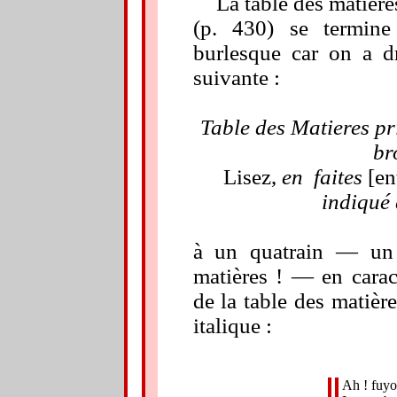
La table des matière
(p. 430) se termine
burlesque car on a dr
suivante :
Table des Matieres pr
br
Lisez,
en
faites
[
en
indiqué 
à un quatrain — un 
matières ! —
en carac
de la table des matiè
italique :
Ah ! fuyo