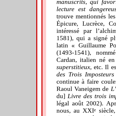
manuscrits, qui favor
lecture est dangereu
trouve mentionnés les
Épicure, Lucrèce, Co
intéressé par l’alch
1581), qui a signé pl
latin « Guillaume Po
(1493-1541), nommé
Cardan, italien né e
superstitieux
, etc. Il
des Trois Imposteurs
continue à faire coule
Raoul Vaneigem de
L
du]
Livre des trois i
légal août 2002). Ap
nous, au XXI
siècle,
e