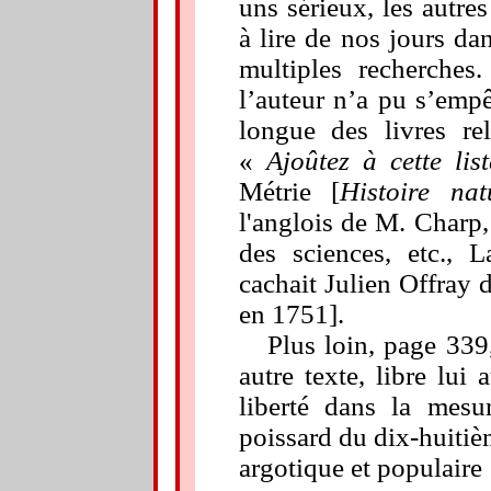
uns sérieux, les autre
à lire de nos jours da
multiples recherches
l’auteur n’a pu s’empê
longue des livres rel
«
Ajoûtez à cette lis
Métrie [
Histoire nat
l'anglois de M. Charp
des sciences, etc.,
cachait Julien Offray 
en 1751].
Plus loin, page 339
autre texte, libre lui
liberté
dans la mesure
poissard du dix-huitiè
argotique et populaire 