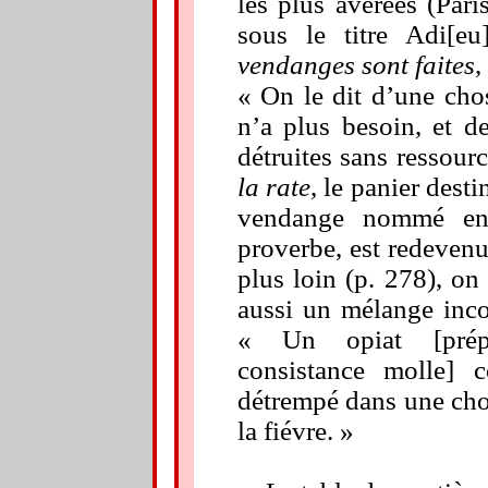
les plus avérées (Par
sous le titre Adi[e
vendanges sont faites
,
« On le dit d’une cho
n’a plus besoin, et d
détruites sans ressour
la rate
, le panier destin
vendange nommé en
proverbe, est redeven
plus loin (p. 278), on 
aussi un mélange inco
« Un opiat [prépa
consistance molle] 
détrempé dans une cho
la fiévre. »