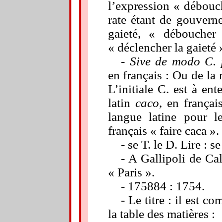
l’expression « débouch
rate étant de gouverner
gaieté, « déboucher 
« déclencher la gaieté 
- Sive de modo C. 
en français : Ou
de la 
L’initiale C. est à en
latin
caco
, en frança
langue latine pour l
français « faire caca ».
- se T. le D.
Lire :
se 
- A Gallipoli de Cal
« Paris ».
- 175884 : 1754.
- Le titre : il est 
la table des matières :