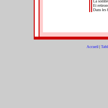
La sombre
Et retiro
Dans les b
l
Accueil
|
Tabl