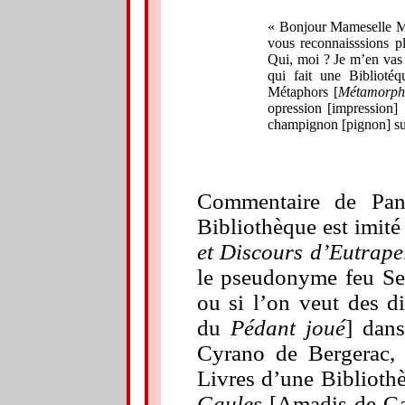
« Bonjour Mameselle Ma
vous reconnaisssions 
Qui, moi ? Je m’en va
qui fait une Biblioté
Métaphors [
Métamorph
opression [impression]
champignon [pignon] sus
Commentaire de Pan
Bibliothèque est imité
et Discours d’Eutrape
le pseudonyme feu Se
ou si l’on veut des d
du
Pédant joué
] dan
Cyrano de Bergerac, 
Livres d’une Biblioth
Gaules
[Amadis de Gau