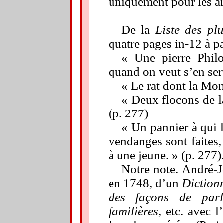
uniquement pour les a
De la
Liste des plu
quatre pages in-12 à pa
« Une pierre Philo
quand on veut s’en serv
« Le rat dont la Mo
« Deux flocons de l
(p. 277)
« Un pannier à qui l
vendanges sont faites,
à une jeune. » (p. 277)
Notre note. André-J
en 1748, d’un
Dictionn
des façons de parl
familières
, etc. avec l