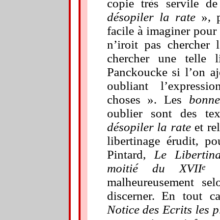
copie très servile d
désopiler la rate
», p
facile à imaginer pour
n’iroit pas chercher 
chercher une telle 
Panckoucke si l’on aj
oubliant l’express
choses ». Les
bonne
oublier sont des te
désopiler la rate
et re
libertinage érudit, p
Pintard,
Le Libertina
moitié du XVII
s
e
malheureusement sel
discerner. En tout c
Notice des Ecrits les 