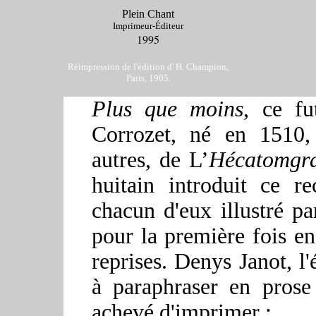
Plein Chant
Imprimeur-Éditeur
1995
Réimpression de l'édition d' H. Champion
,
Paris, 1905.
Plus que moins
, ce fu
Corrozet, né en 1510,
autres, de
L’
Hécatomgr
huitain introduit ce r
chacun d'eux illustré pa
pour la première fois en
reprises. Denys Janot, l'é
à paraphraser en prose
achevé d'imprimer :