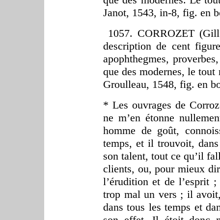
Janot, 1543, in-8, fig. en b
1057. CORROZET (Gilles)
description de cent figur
apophthegmes, proverbes, 
que des modernes, le tout 
Groulleau, 1548, fig. en bo
* Les ouvrages de Corroze
ne m’en étonne nullement
homme de goût, connoiss
temps, et il trouvoit, dan
son talent, tout ce qu’il fal
clients, ou, pour mieux dir
l’érudition et de l’esprit ;
trop mal un vers ; il avoit
dans tous les temps et da
son effet. Il étoit donc 