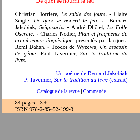
De quoi se nourrit le feu
Christian Dorrière,
Le sable des jours
. - Claire
Seigle,
De quoi se nourrit le feu
. - Bernard
Jakobiak,
Seigneurie
. - André Dhôtel,
La Folle
Oseraie
. - Charles Nodier,
Plan et fragments du
grand œuvre linguistique
, présentés par Jacques-
Remi Dahan. - Teodor de Wyzewa,
Un assassin
de génie
. Paul Tavernier,
Sur la tradition du
livre
.
Un poème de Bernard Jakobiak
P. Tavernier,
Sur la tradition du livre
(extrait)
Catalogue de la revue
|
C
ommande
84 pages - 3 €
ISBN 978-2-85452-199-3