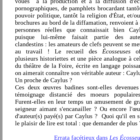
voués à la production et à la diffusion d'écr
pornographiques, de pamphlets brocardant tantô
pouvoir politique, tantôt la religion d'État, et/o
brochures au bord de la diffamation, renvoient à
personnes réelles que connaissait bien Cayl
puisque lui-même faisait partie des aute
clandestins : les amateurs de clefs peuvent se me
au travail ! Le recueil des
Écosseuses
o
plusieurs historiettes et une pièce analogue à ce
du théâtre de la Foire, écrite en langage poissa
on aimerait connaître son véritable auteur : Cayl
Un proche de Caylus ?
Ces deux œuvres badines sont-elles devenues
témoignage distancié des moeurs populaire
Furent-elles en leur temps un amusement de gr
seigneur aimant s'encanailler ? Ou encore l'œu
d'auteur(s) payé(s) par Caylus ? Quoi qu'il en s
le plaisir de lire est total : que demander de plus 
Errata facétieux dans
Les Écosseu