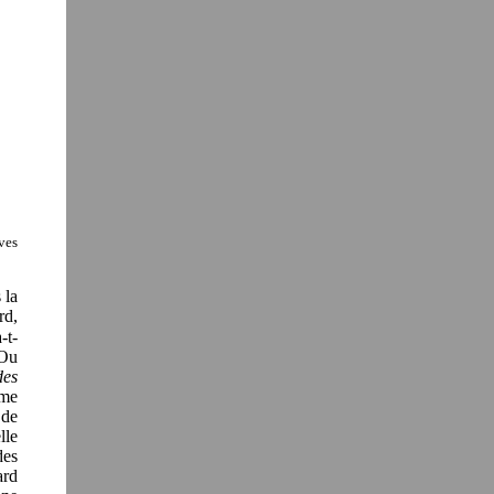
ves
 la
rd,
a-t-
 Ou
des
me
 de
lle
des
ard