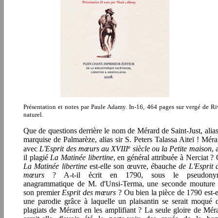
Présentation et notes par Paule Adamy. In-16, 464 pages sur vergé de Ri
naturel.
Que de questions derrière le nom de Mérard de Saint-Just, alias
marquise de Palmarèze, alias sir S. Peters Talassa Aiteï ! Méra
e
avec
L'Esprit des mœurs au XVIII
siècle ou la Petite maison
, 
il plagié
La Matinée libertine
, en général attribuée à Nerciat ?
La Matinée libertine
est-elle son œuvre, ébauche
de L'Esprit 
mœurs
? A-t-il écrit en 1790, sous le pseudony
anagrammatique de M. d'Unsi-Terma, une seconde mouture
son premier
Esprit des mœurs
? Ou bien la pièce de 1790 est-e
une parodie grâce à laquelle un plaisantin se serait moqué 
plagiats de Mérard en les amplifiant ? La seule gloire de Mér