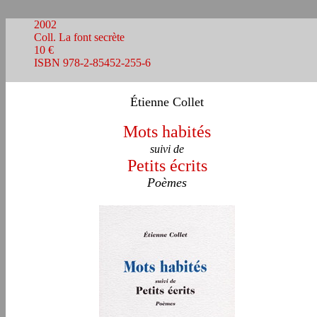
2002
Coll. La font secrète
10 €
ISBN 978-2-85452-255-6
Étienne Collet
Mots habités
suivi de
Petits écrits
Poèmes