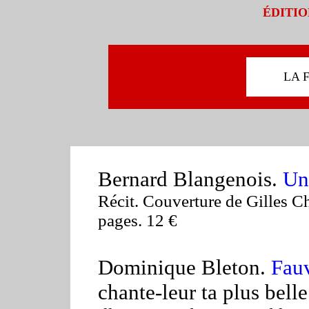
ÉDITIO
L
A 
Bernard Blangenois.
Un
Récit. Couverture de Gilles C
pages.
12 €
Dominique Bleton.
Fauv
chante-leur ta plus bell