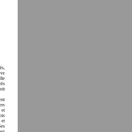
és,
ive
lle
rès
oit
ent
ers
 et
ois
 et
Ses
hez