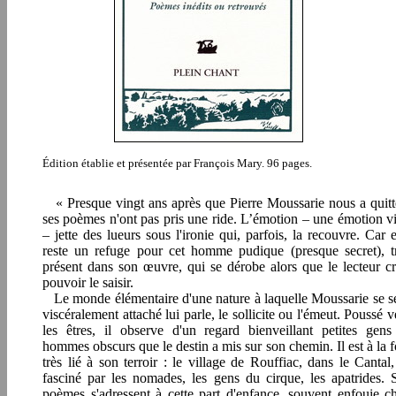
Édition établie et présentée par François Mary. 96 pages.
« Presque vingt ans après que Pierre Moussarie nous a quitt
ses poèmes n'ont pas pris une ride. L’émotion – une émotion v
– jette des lueurs sous l'ironie qui, parfois, la recouvre. Car e
reste un refuge pour cet homme pudique (presque secret), t
présent dans son œuvre, qui se dérobe alors que le lecteur cr
pouvoir le saisir.
Le monde élémentaire d'une nature à laquelle Moussarie se s
viscéralement attaché lui parle, le sollicite ou l'émeut. Poussé v
les êtres, il observe d'un regard bienveillant petites gens
hommes obscurs que le destin a mis sur son chemin. Il est à la f
très lié à son terroir : le village de Rouffiac, dans le Cantal,
fasciné par les nomades, les gens du cirque, les apatrides. 
poèmes s'adressent à cette part d'enfance, souvent enfouie c