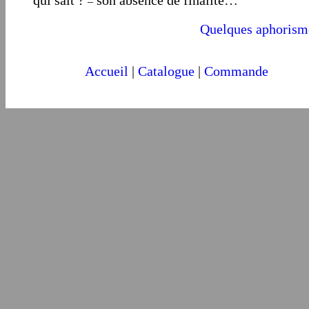
qui sait ?
son absence de finalité…
–
Quelques aphorism
Accueil
|
Catalogue
|
Commande