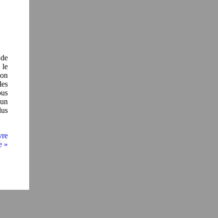
 de
 le
son
les
ous
 un
lus
vre
e »