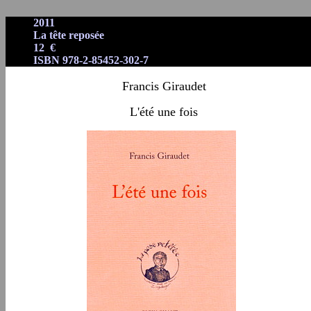
2011
La tête reposée
12 €
ISBN 978-2-85452-302-7
Francis Giraudet
L'été une fois