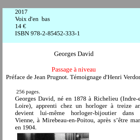
2017
Voix d'en bas
1
4
€
ISBN
978-2-85452-333-1
Georges David
Passage à niveau
P
réface de Jean Prugnot. Témoignage d'Henri Verdo
256 pages.
Georges David, né en 1878 à Richelieu (Indre-e
Loire), apprenti chez un horloger à treize an
devient lui-même horloger-bijoutier dans 
Vienne, à Mirebeau-en-Poitou, après s’être mar
en 1904.