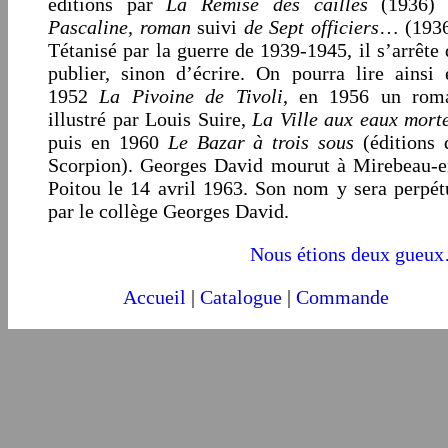
éditions par
La Remise des cailles
(1936) 
Pascaline, roman
suivi
de Sept officiers
… (1936
Tétanisé par la guerre de 1939-1945, il s’arrête 
publier, sinon d’écrire. On pourra lire ainsi 
1952
La Pivoine de Tivoli
, en 1956 un rom
illustré par Louis Suire,
La Ville aux eaux mort
puis en 1960
Le Bazar à trois sous
(éditions 
Scorpion). Georges David mourut à Mirebeau-e
Poitou le 14 avril 1963. Son nom y sera perpét
par le collège Georges David.
Nous étions deux gueu
Accueil
|
Catalogue
|
Commande