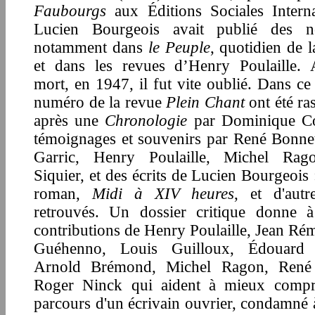
Faubourgs
aux Éditions Sociales Interna
Lucien Bourgeois avait publié des no
notamment dans
le Peuple
, quotidien de l
et dans les revues d’Henry Poulaille. 
mort, en 1947, il fut vite oublié. Dans c
numéro de la revue
Plein Chant
ont été ra
après une
Chronologie
par Dominique Cot
témoignages et souvenirs par René Bonne
Garric, Henry Poulaille, Michel Rag
Siquier, et des écrits de Lucien Bourgeois 
roman,
Midi à XIV heures
, et d'autr
retrouvés. Un dossier critique donne à 
contributions de Henry Poulaille, Jean Ré
Guéhenno, Louis Guilloux, Édouard 
Arnold Brémond, Michel Ragon, René
Roger Ninck qui aident à mieux compr
parcours d'un écrivain ouvrier, condamné 