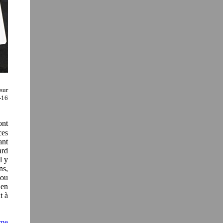
sur
-16
ont
ces
ant
ard
l y
ns,
 ou
 en
t à
mme