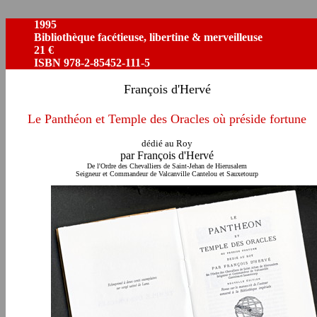
1995
Bibliothèque facétieuse, libertine & merveilleuse
21 €
ISBN 978-2-85452-111-5
François d'Hervé
Le Panthéon et Temple des Oracles où préside fortune
dédié au Roy
par François d'Hervé
De l'Ordre des Chevalliers de Saint-Jehan de Hierusalem
Seigneur et Commandeur de Valcanville Cantelou et Sauxetourp