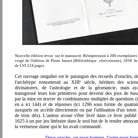
Nouvelle édition revue sur le manuscrit. Réimpression à 200 exemplaires 
vergé de l'édition de Pierre Jannet (Bibliothèque elzévirienne), 1858. In
de LVI-224 pages.
Cet ouvrage singulier est le parangon des recueils d'oracles, d
e
l'archétype remonterait au XIII
siècle, héritiers de
s scien
divinatoires, de l'astrologie et de la géomancie, mais ay
transgressé leurs lois primitives pour devenir des jeux de has
par la mise en œuvre de combinaisons multiples de questions (i
en a ici 144) et de réponses (ici 1296 sous forme de quatrai
auxquels on accède directement ou par l'utilisation d'un toton
de trois dés). L'auteur avoue s'être livré dans ce livre publié
1625 à un pur jeu littéraire dans le seul but de le rendre attrayan
la vertueuse dame qui le lui avait commandé.
Deux oracles, un pour homme, l'autre pour fe