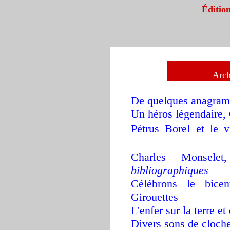
Éditi
Arch
De quelques anagra
Un héros légenda
ire,
Pétrus Borel et le 
2015
Charles Monsele
bibliographiques
Célébrons le bicen
Girouettes
L'enfer sur la terre et
Divers sons de cloch