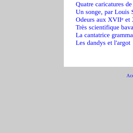
Quatre caricatures d
Un songe, par Louis 
Odeurs aux XVII
et 
e
Très scientifique ba
La cantatrice gramma
L
es da
n
dys et l'argot
Acc