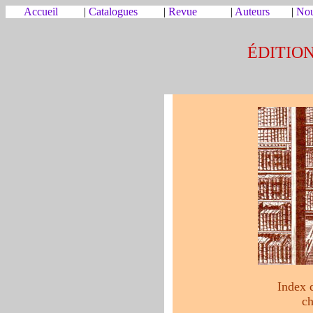
Acc
ueil
|
Catalogues
|
Revue
|
Auteurs
|
Nou
ÉDITIO
Index d
ch