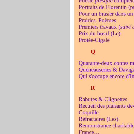
Poésie
pr
esque
complèt
Portraits de Florentin (
Pour un brasier dans un 
Prairies. Poèmes
Premiers travaux (
sui
vi 
Prix du bœuf (Le)
Protée-Cigale
Q
Quarante-deux contes m
Queneauseries & Daviga
Qui s'occupe encore d'I
R
Rabutes & Clignettes
Recueil des plaisants dev
Coquille
Réfractaires (Les)
Remonstrance charitabl
France…