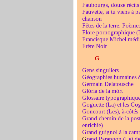
Faubourgs, douze récits 
Fauvette, si tu viens à pa
chanson
Fêtes de la terre. Poème
Flore pornographique (La
Francisque Michel médi
Frère Noir
G
Gens singuliers
Géographies humaines &
Germain Delatousche
Glòria de la mòrt
Glossaire typographiqu
Goguette (La) et les Gog
Goncourt (Les), à-côtés
Grand chemin de la posté
enrichie)
Grand guignol à la cam
G
rand Parangon (Le) de