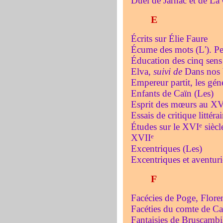
Duel de Jarnac et de La
E
Écrits sur Élie Faure
Écume des mots (L'). Pet
Éducation des cinq sens 
Elva,
suivi de
Dans nos 
Empereur partit, les géné
Enfants de Caïn (Les)
Esprit des mœurs au XV
Essais de critique littérai
e
Études sur le XVI
siècl
e
XVII
Excentriques (Les)
Excentriques et aventuri
F
Facécies de Poge, Floren
Facéties du comte de Ca
Fantaisies de Bruscambil